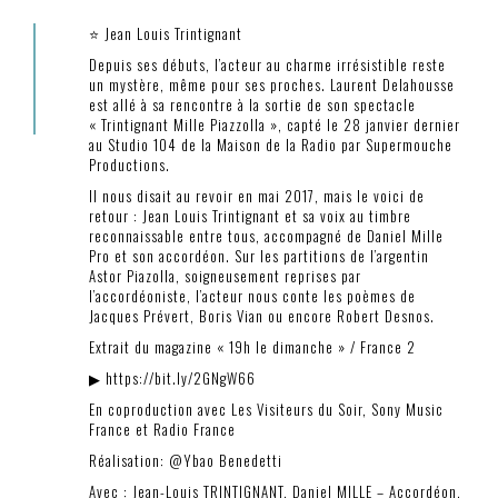
⭐ Jean Louis Trintignant
Depuis ses débuts, l’acteur au charme irrésistible reste
un mystère, même pour ses proches. Laurent Delahousse
est allé à sa rencontre à la sortie de son spectacle
« Trintignant Mille Piazzolla », capté le 28 janvier dernier
au Studio 104 de la Maison de la Radio par Supermouche
Productions.
Il nous disait au revoir en mai 2017, mais le voici de
retour : Jean Louis Trintignant et sa voix au timbre
reconnaissable entre tous, accompagné de Daniel Mille
Pro et son accordéon. Sur les partitions de l’argentin
Astor Piazolla, soigneusement reprises par
l’accordéoniste, l’acteur nous conte les poèmes de
Jacques Prévert, Boris Vian ou encore Robert Desnos.
Extrait du magazine « 19h le dimanche » / France 2
▶ https://bit.ly/2GNgW66
En coproduction avec Les Visiteurs du Soir, Sony Music
France et Radio France
Réalisation: @Ybao Benedetti
Avec : Jean-Louis TRINTIGNANT, Daniel MILLE – Accordéon,