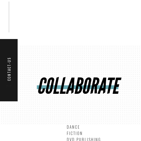
CONTACT-US
COLLABORATE
THEATER
MUSICALS
CONCERTS
CORPORATE
DANCE
FICTION
DVD PUBLISHING