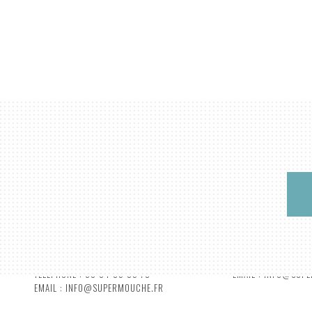
SUPERMOUCHE PRODUCTIONS
PARIS BRANCH
MAISON ROMAINE
38 RUE RENÉ BOUL
2 RUE DE NANCY - 88000 EPINAL
75010 PARIS
TÉLÉPHONE : 09 64 35 95 73
EMAIL : INFO@SUP
EMAIL : INFO@SUPERMOUCHE.FR