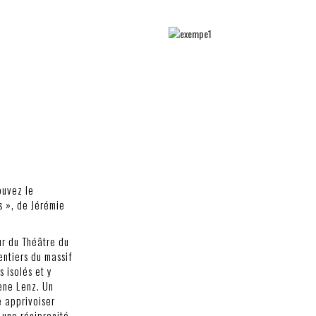
ouvez le
s », de Jérémie
r du Théâtre du
entiers du massif
 isolés et y
ène Lenz. Un
e apprivoiser
s une réciprocité