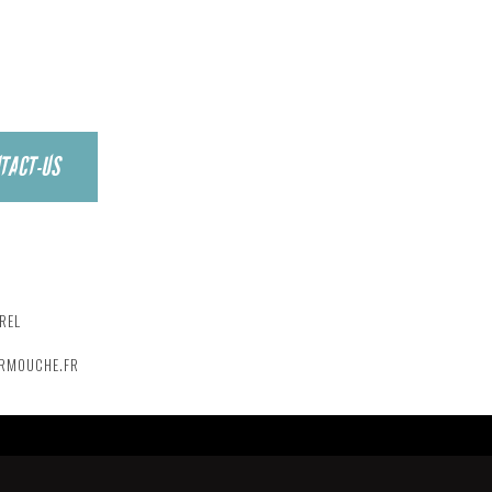
TACT-US
ANGER
ERMOUCHE.FR
REL
ERMOUCHE.FR