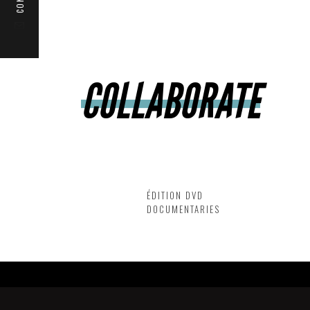
COLLABORATE
THEATER
MUSICALS
CONCERTS
CORPORATE
DANCE
FICTION
DVD PUBLISHING
THÉÂTRE
ÉDITION DVD
DOCUMENTARIES