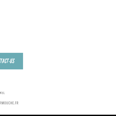
ANGER
TACT-US
ERMOUCHE.FR
REL
ERMOUCHE.FR