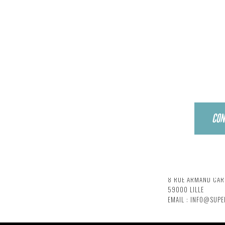
SUPERMOUCHE PRODUCTIONS
PARIS BRANCH
MAISON ROMAINE
38 RUE RENÉ BOUL
CON
2 RUE DE NANCY - 88000 EPINAL
75010 PARIS
TÉLÉPHONE : 09 64 35 95 73
EMAIL : INFO@SUP
EMAIL : INFO@SUPERMOUCHE.FR
LILLE
8 RUE ARMAND CAR
59000 LILLE
EMAIL : INFO@SUP