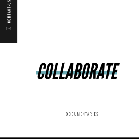
CONTACT-US
THEATER
COLLABORATE
MUSICALS
CONCERTS
CORPORATE
DANCE
FICTION
DVD PUBLISHING
THÉÂTRE
ÉDITION DVD
DOCUMENTARIES