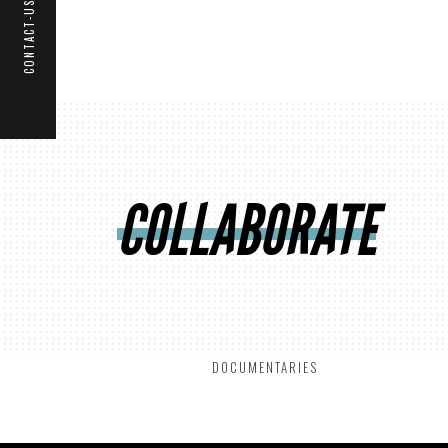
CONTACT-US
THEATER
COLLABORATE
MUSICALS
CONCERTS
CORPORATE
DANCE
FICTION
DVD PUBLISHING
THÉÂTRE
ÉDITION DVD
DOCUMENTARIES