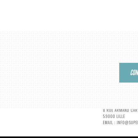
SUPERMOUCHE PRODUCTIONS
PARIS BRANCH
MAISON ROMAINE
38 RUE RENÉ BOUL
CON
2 RUE DE NANCY - 88000 EPINAL
75010 PARIS
TÉLÉPHONE : 09 64 35 95 73
EMAIL : INFO@SUP
EMAIL : INFO@SUPERMOUCHE.FR
LILLE
8 RUE ARMAND CAR
59000 LILLE
EMAIL : INFO@SUP