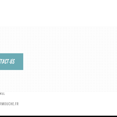
ANGER
TACT-US
ERMOUCHE.FR
REL
ERMOUCHE.FR