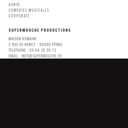
DANSE
COMÉDIES MUSICALES
CORPORATE
SUPERMOUCHE PRODUCTIONS
MAISON ROMAINE
2 RUE DE NANCY - 88000 EPINAL
TÉLÉPHONE : 09 64 35 95 73
EMAIL : INFO@SUPERMOUCHE.FR
ANTENNE PARIS
38 RUE RENÉ BOULANGER
75010 PARIS
EMAIL : INFO@SUPERMOUCHE.FR
LILLE
8 RUE ARMAND CARREL
59000 LILLE