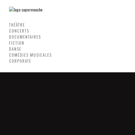
THÉÂTRE
CONCERTS
DOCUMENTAIRES
FICTION
DANSE
COMÉDIES MUSICALES
CORPORATE
SUPERMOUCHE PRODUCTIONS
MAISON ROMAINE
2 RUE DE NANCY - 88000 EPINAL
TÉLÉPHONE : 09 64 35 95 73
EMAIL : INFO@SUPERMOUCHE.FR
ANTENNE PARIS
38 RUE RENÉ BOULANGER