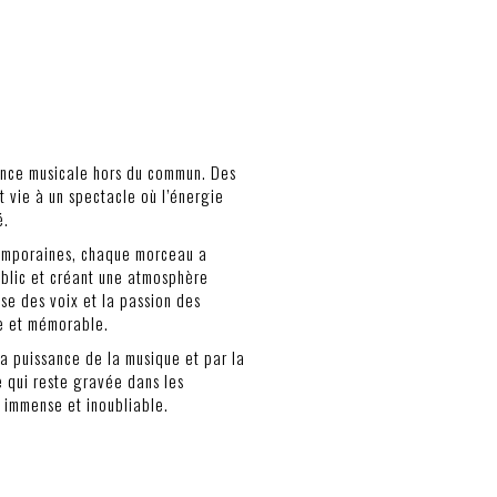
ence musicale hors du commun. Des
t vie à un spectacle où l’énergie
é.
temporaines, chaque morceau a
public et créant une atmosphère
sse des voix et la passion des
ue et mémorable.
la puissance de la musique et par la
 qui reste gravée dans les
 immense et inoubliable.