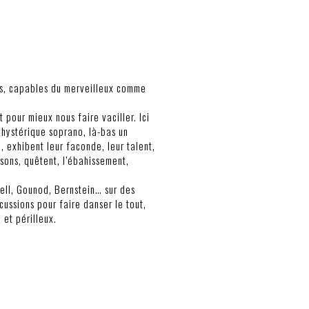
és, capables du merveilleux comme
t pour mieux nous faire vaciller. Ici
hystérique soprano, là-bas un
e, exhibent leur faconde, leur talent,
ssons, quêtent, l’ébahissement,
cell, Gounod, Bernstein… sur des
cussions pour faire danser le tout,
et périlleux.