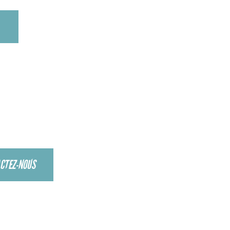
ANGER
CTEZ-NOUS
ERMOUCHE.FR
REL