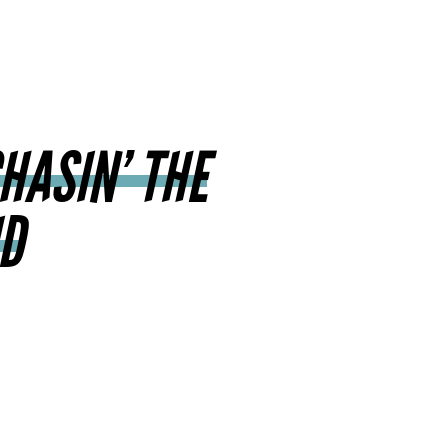
HASIN’ THE
ID