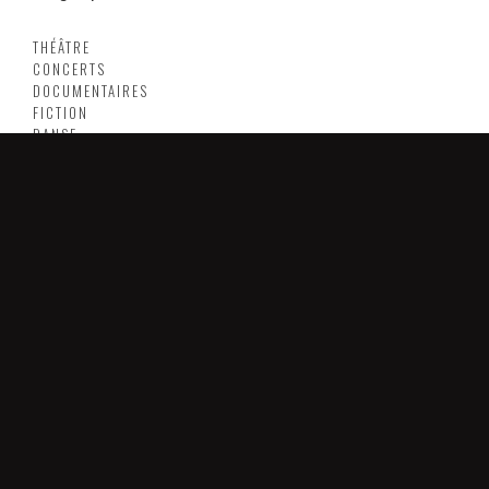
THÉÂTRE
CONCERTS
DOCUMENTAIRES
FICTION
DANSE
COMÉDIES MUSICALES
CORPORATE
SUPERMOUCHE PRODUCTIONS
MAISON ROMAINE
2 RUE DE NANCY - 88000 EPINAL
TÉLÉPHONE : 09 64 35 95 73
EMAIL : INFO@SUPERMOUCHE.FR
ANTENNE PARIS
38 RUE RENÉ BOULANGER
75010 PARIS
EMAIL : INFO@SUPERMOUCHE.FR